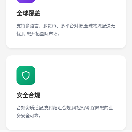
全球覆盖
支持多语言、多货币、多平台对接,全球物流配送无
忧,助您开拓国际市场。
安全合规
合规资质适配,支付结汇合规,风控预警,保障您的业
务安全可靠。