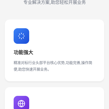
专业解决方案,助您轻松开展业务
功能强大
精准对标行业头部平台核心优势,功能完善,操作简
便,助您快速开展业务。