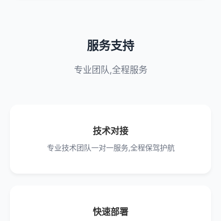
服务支持
专业团队,全程服务
技术对接
专业技术团队一对一服务,全程保驾护航
快速部署